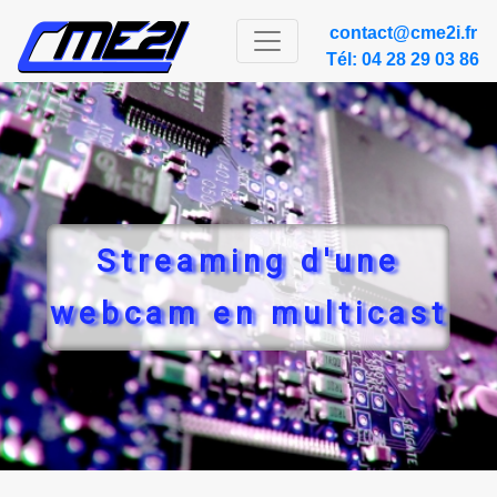
contact@cme2i.fr
Tél: 04 28 29 03 86
Streaming d'une
webcam en multicast